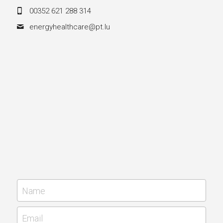
00352 621 288 314
energyhealthcare@
pt.lu
Name
Email