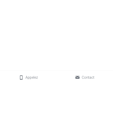
Appelez
Contact
Energy Health Care
Liewenshaus Wormeldange